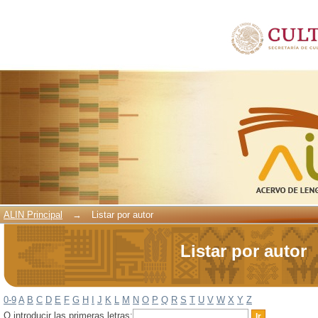
Listar por autor
ALIN Principal
→
Listar por autor
Listar por autor
0-9
A
B
C
D
E
F
G
H
I
J
K
L
M
N
O
P
Q
R
S
T
U
V
W
X
Y
Z
O introducir las primeras letras: