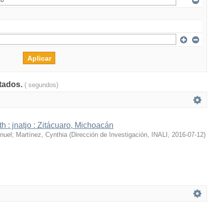
ltados.
( segundos)
h : jnatjo : Zitácuaro, Michoacán
nuel
;
Martínez, Cynthia
(
Dirección de Investigación, INALI
,
2016-07-12
)