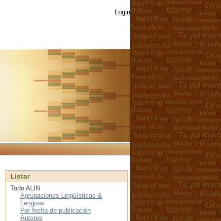
Login
Listar
Todo ALIN
Agrupaciones Lingüísticas &
Lenguas
Por fecha de publicación
Autores