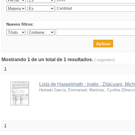
Nuevos filtros:
Mostrando 1 de un total de 1 resultados.
( segundos)
1
Lista de Haspelmath : jnatjo : Zitácuaro, Mi
Hurtado García, Emmanuel
;
Martínez, Cynthia
(
Direcc
1