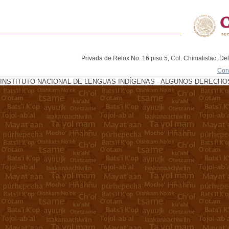
Privada de Relox No. 16 piso 5, Col. Chimalistac, De
Con
INSTITUTO NACIONAL DE LENGUAS INDÍGENAS - ALGUNOS DERECHOS