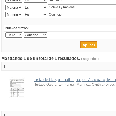
Nuevos filtros:
Mostrando 1 de un total de 1 resultados.
( segundos)
1
Lista de Haspelmath : jnatjo : Zitácuaro, Mi
Hurtado García, Emmanuel
;
Martínez, Cynthia
(
Direcc
1