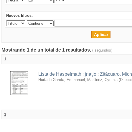
Nuevos filtros:
Mostrando 1 de un total de 1 resultados.
( segundos)
1
Lista de Haspelmath : jnatjo : Zitácuaro, Mi
Hurtado García, Emmanuel
;
Martínez, Cynthia
(
Direcc
1