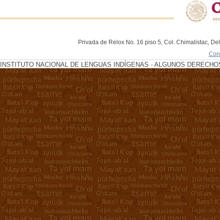
Privada de Relox No. 16 piso 5, Col. Chimalistac, De
Con
INSTITUTO NACIONAL DE LENGUAS INDÍGENAS - ALGUNOS DERECHOS