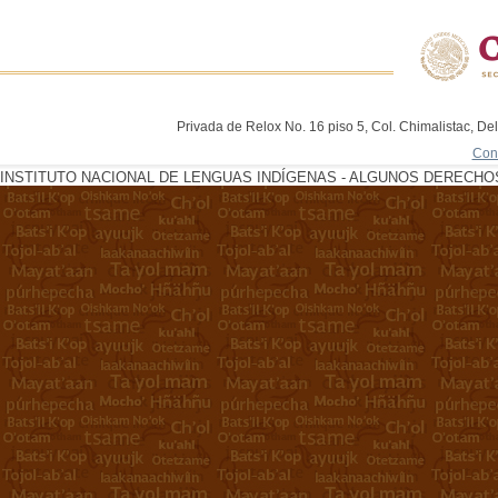
Privada de Relox No. 16 piso 5, Col. Chimalistac, De
Con
INSTITUTO NACIONAL DE LENGUAS INDÍGENAS - ALGUNOS DERECHOS