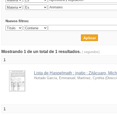
Nuevos filtros:
Mostrando 1 de un total de 1 resultados.
( segundos)
1
Lista de Haspelmath : jnatjo : Zitácuaro, Mi
Hurtado García, Emmanuel
;
Martínez, Cynthia
(
Direcc
1