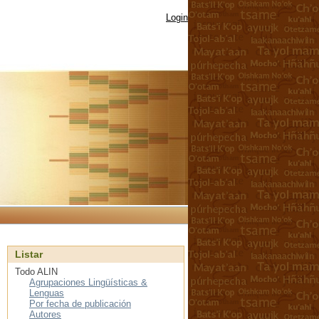
Login
Listar
Todo ALIN
Agrupaciones Lingüísticas &
Lenguas
Por fecha de publicación
Autores