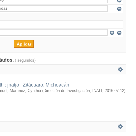
ltados.
( segundos)
h : jnatjo : Zitácuaro, Michoacán
nuel
;
Martínez, Cynthia
(
Dirección de Investigación, INALI
,
2016-07-12
)