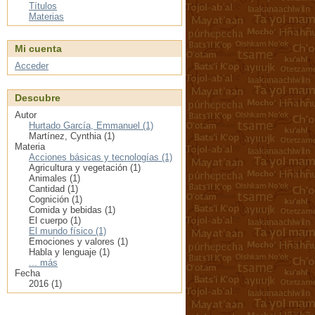
Títulos
Materias
Mi cuenta
Acceder
Descubre
Autor
Hurtado García, Emmanuel (1)
Martínez, Cynthia (1)
Materia
Acciones básicas y tecnologías (1)
Agricultura y vegetación (1)
Animales (1)
Cantidad (1)
Cognición (1)
Comida y bebidas (1)
El cuerpo (1)
El mundo físico (1)
Emociones y valores (1)
Habla y lenguaje (1)
... más
Fecha
2016 (1)