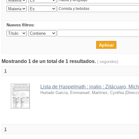
Nuevos filtros:
Mostrando 1 de un total de 1 resultados.
( segundos)
1
Lista de Haspelmath : jnatjo : Zitácuaro, Mi
Hurtado García, Emmanuel
;
Martínez, Cynthia
(
Direcc
1