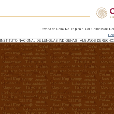
Privada de Relox No. 16 piso 5, Col. Chimalistac, De
Con
INSTITUTO NACIONAL DE LENGUAS INDÍGENAS - ALGUNOS DERECHOS