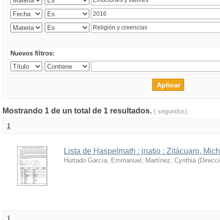
Nuevos filtros:
Mostrando 1 de un total de 1 resultados.
( segundos)
1
Lista de Haspelmath : jnatjo : Zitácuaro, Mi
Hurtado García, Emmanuel
;
Martínez, Cynthia
(
Direcc
1