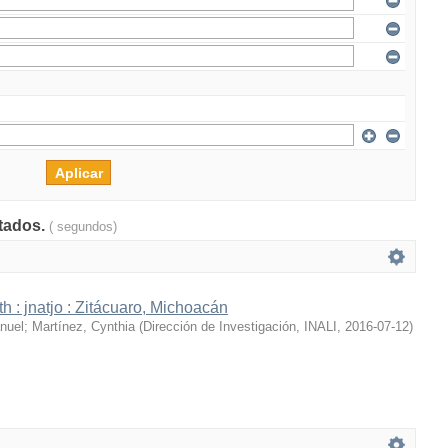
ltados.
( segundos)
h : jnatjo : Zitácuaro, Michoacán
nuel
;
Martínez, Cynthia
(
Dirección de Investigación, INALI
,
2016-07-12
)