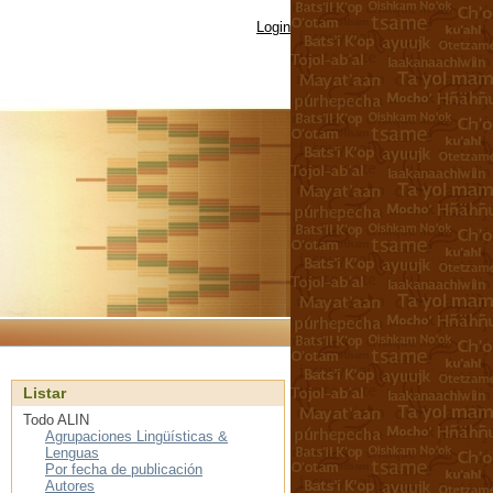
Login
Listar
Todo ALIN
Agrupaciones Lingüísticas &
Lenguas
Por fecha de publicación
Autores