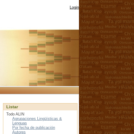
Login
Listar
Todo ALIN
Agrupaciones Lingüísticas &
Lenguas
Por fecha de publicación
Autores