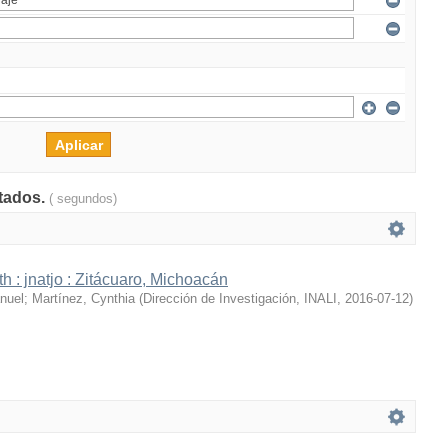
ltados.
( segundos)
h : jnatjo : Zitácuaro, Michoacán
nuel
;
Martínez, Cynthia
(
Dirección de Investigación, INALI
,
2016-07-12
)