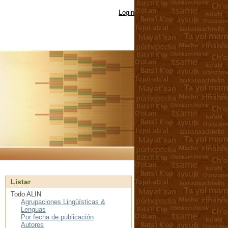
Login
Listar
Todo ALIN
Agrupaciones Lingüísticas &
Lenguas
Por fecha de publicación
Autores