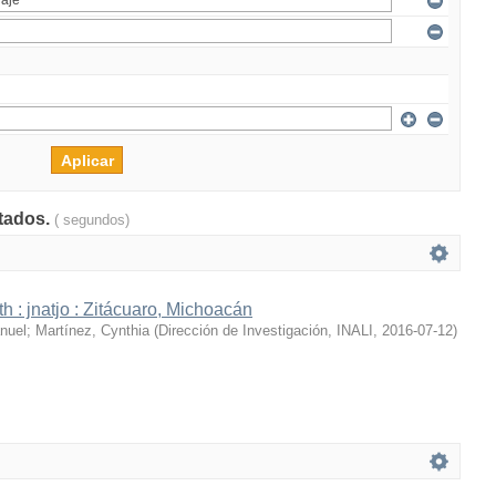
ltados.
( segundos)
h : jnatjo : Zitácuaro, Michoacán
nuel
;
Martínez, Cynthia
(
Dirección de Investigación, INALI
,
2016-07-12
)