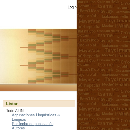
Login
Listar
Todo ALIN
Agrupaciones Lingüísticas &
Lenguas
Por fecha de publicación
Autores