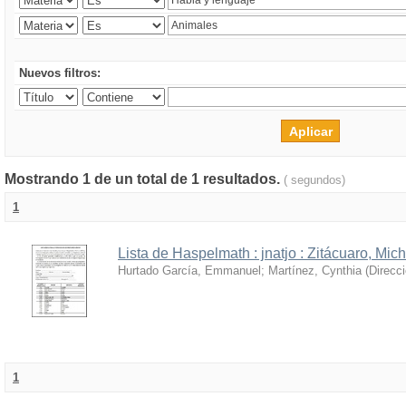
Nuevos filtros:
Mostrando 1 de un total de 1 resultados.
( segundos)
1
Lista de Haspelmath : jnatjo : Zitácuaro, Mi
Hurtado García, Emmanuel
;
Martínez, Cynthia
(
Direcc
1