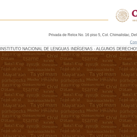
Privada de Relox No. 16 piso 5, Col. Chimalistac, De
Con
INSTITUTO NACIONAL DE LENGUAS INDÍGENAS - ALGUNOS DERECHOS