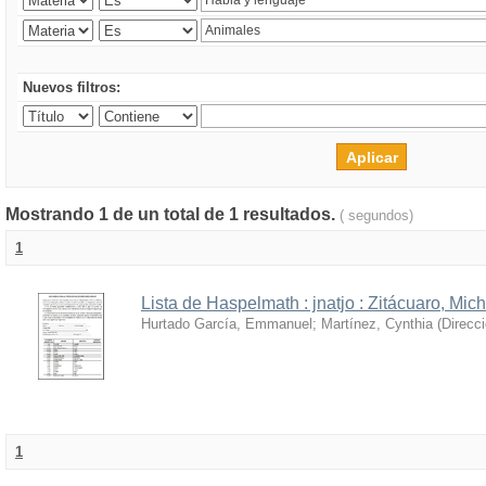
Nuevos filtros:
Mostrando 1 de un total de 1 resultados.
( segundos)
1
Lista de Haspelmath : jnatjo : Zitácuaro, Mi
Hurtado García, Emmanuel
;
Martínez, Cynthia
(
Direcc
1