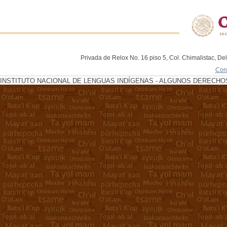
Privada de Relox No. 16 piso 5, Col. Chimalistac, De
Con
INSTITUTO NACIONAL DE LENGUAS INDÍGENAS - ALGUNOS DERECHOS