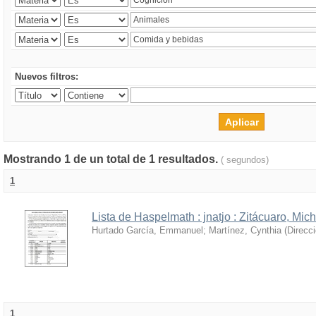
Nuevos filtros:
Mostrando 1 de un total de 1 resultados.
( segundos)
1
Lista de Haspelmath : jnatjo : Zitácuaro, Mi
Hurtado García, Emmanuel
;
Martínez, Cynthia
(
Direcc
1