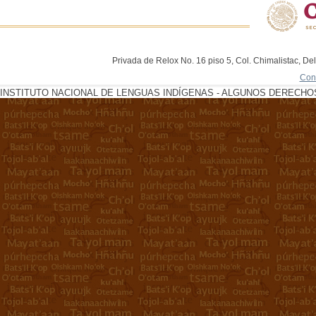
Privada de Relox No. 16 piso 5, Col. Chimalistac, De
Con
INSTITUTO NACIONAL DE LENGUAS INDÍGENAS - ALGUNOS DERECHOS