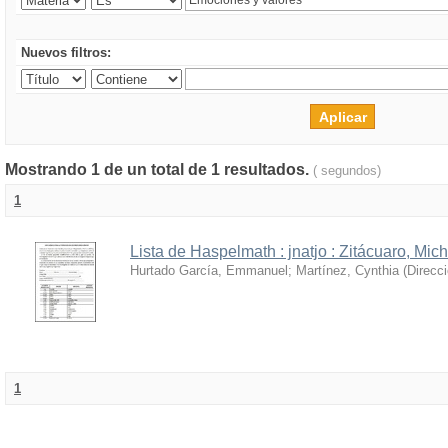
Nuevos filtros:
Mostrando 1 de un total de 1 resultados.
( segundos)
1
Lista de Haspelmath : jnatjo : Zitácuaro, Mi
Hurtado García, Emmanuel
;
Martínez, Cynthia
(
Direcc
1