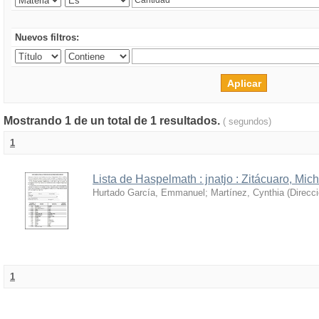
Nuevos filtros:
Mostrando 1 de un total de 1 resultados.
( segundos)
1
Lista de Haspelmath : jnatjo : Zitácuaro, Mi
Hurtado García, Emmanuel
;
Martínez, Cynthia
(
Direcc
1