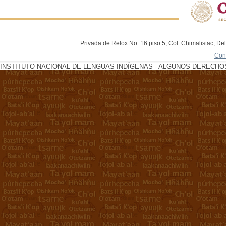
Privada de Relox No. 16 piso 5, Col. Chimalistac, De
Con
INSTITUTO NACIONAL DE LENGUAS INDÍGENAS - ALGUNOS DERECHOS