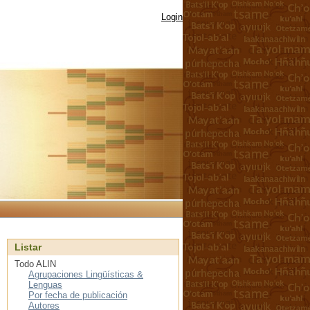
Login
Listar
Todo ALIN
Agrupaciones Lingüísticas &
Lenguas
Por fecha de publicación
Autores