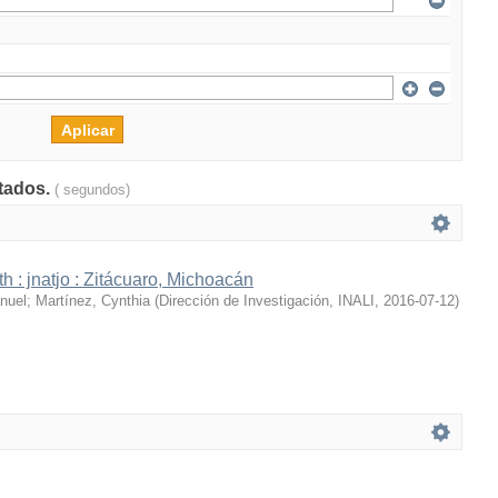
ltados.
( segundos)
h : jnatjo : Zitácuaro, Michoacán
nuel
;
Martínez, Cynthia
(
Dirección de Investigación, INALI
,
2016-07-12
)