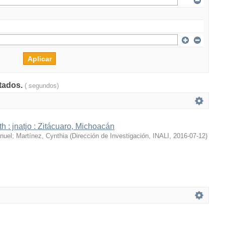
ltados.
( segundos)
h : jnatjo : Zitácuaro, Michoacán
nuel
;
Martínez, Cynthia
(
Dirección de Investigación, INALI
,
2016-07-12
)