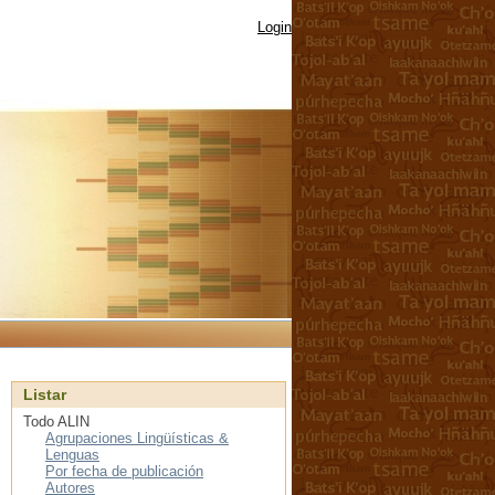
Login
Listar
Todo ALIN
Agrupaciones Lingüísticas &
Lenguas
Por fecha de publicación
Autores