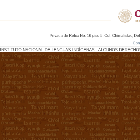
Privada de Relox No. 16 piso 5, Col. Chimalistac, De
Con
INSTITUTO NACIONAL DE LENGUAS INDÍGENAS - ALGUNOS DERECHOS