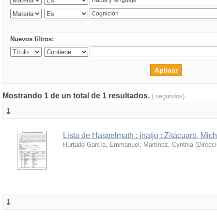
Nuevos filtros:
Mostrando 1 de un total de 1 resultados.
( segundos)
1
Lista de Haspelmath : jnatjo : Zitácuaro, Mi
Hurtado García, Emmanuel
;
Martínez, Cynthia
(
Direcc
1