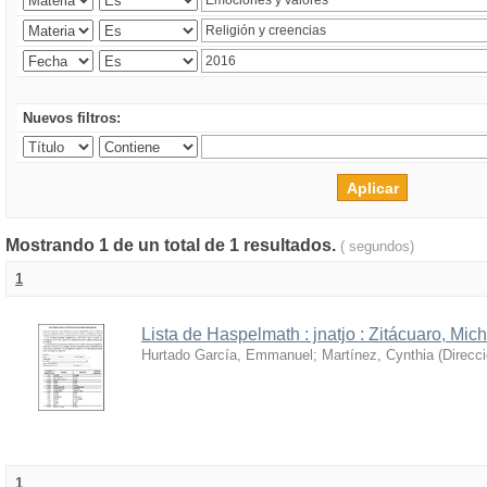
Nuevos filtros:
Mostrando 1 de un total de 1 resultados.
( segundos)
1
Lista de Haspelmath : jnatjo : Zitácuaro, Mi
Hurtado García, Emmanuel
;
Martínez, Cynthia
(
Direcc
1