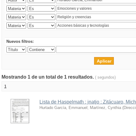
Nuevos filtros:
Mostrando 1 de un total de 1 resultados.
( segundos)
1
Lista de Haspelmath : jnatjo : Zitácuaro, Mi
Hurtado García, Emmanuel
;
Martínez, Cynthia
(
Direcc