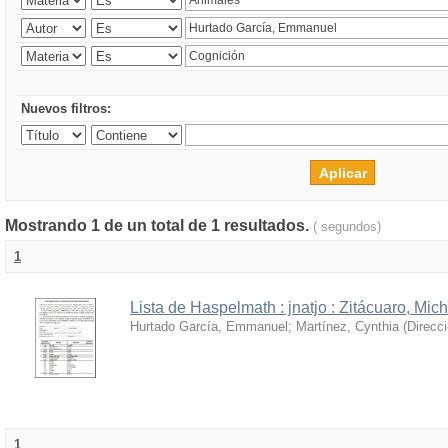
Nuevos filtros:
Mostrando 1 de un total de 1 resultados.
( segundos)
1
Lista de Haspelmath : jnatjo : Zitácuaro, Mi
Hurtado García, Emmanuel
;
Martínez, Cynthia
(
Direcc
1