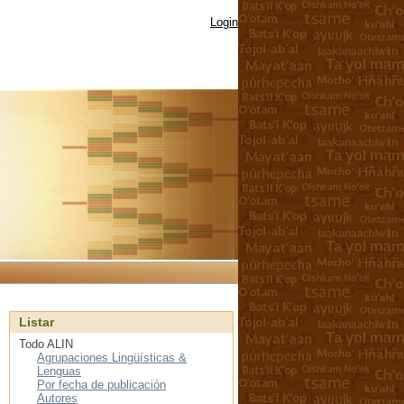
Login
Listar
Todo ALIN
Agrupaciones Lingüísticas &
Lenguas
Por fecha de publicación
Autores