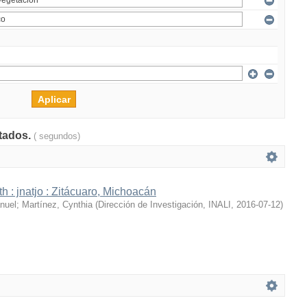
ltados.
( segundos)
h : jnatjo : Zitácuaro, Michoacán
nuel
;
Martínez, Cynthia
(
Dirección de Investigación, INALI
,
2016-07-12
)