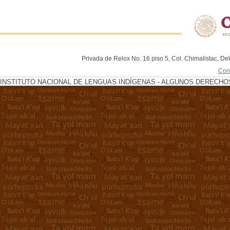
Privada de Relox No. 16 piso 5, Col. Chimalistac, De
Con
INSTITUTO NACIONAL DE LENGUAS INDÍGENAS - ALGUNOS DERECHOS