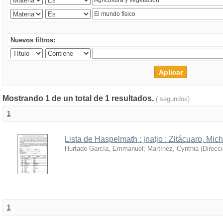
Nuevos filtros:
Mostrando 1 de un total de 1 resultados.
( segundos)
1
Lista de Haspelmath : jnatjo : Zitácuaro, Mi
Hurtado García, Emmanuel
;
Martínez, Cynthia
(
Direcc
1