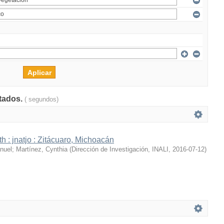
ltados.
( segundos)
h : jnatjo : Zitácuaro, Michoacán
nuel
;
Martínez, Cynthia
(
Dirección de Investigación, INALI
,
2016-07-12
)