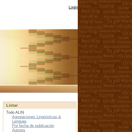
Login
Listar
Todo ALIN
Agrupaciones Lingüísticas &
Lenguas
Por fecha de publicación
Autores