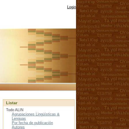
Login
Listar
Todo ALIN
Agrupaciones Lingüísticas &
Lenguas
Por fecha de publicación
Autores