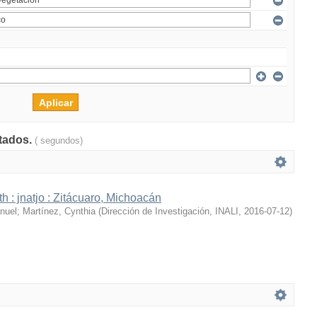
ltados.
( segundos)
h : jnatjo : Zitácuaro, Michoacán
nuel
;
Martínez, Cynthia
(
Dirección de Investigación, INALI
,
2016-07-12
)