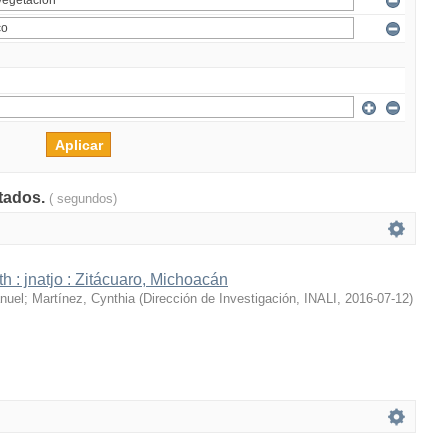
ltados.
( segundos)
h : jnatjo : Zitácuaro, Michoacán
nuel
;
Martínez, Cynthia
(
Dirección de Investigación, INALI
,
2016-07-12
)