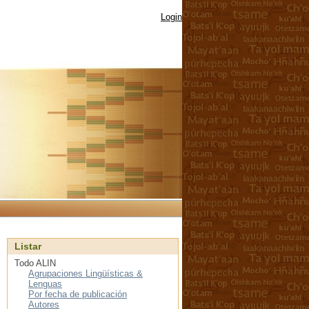
Login
Listar
Todo ALIN
Agrupaciones Lingüísticas &
Lenguas
Por fecha de publicación
Autores