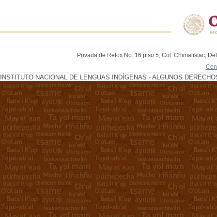
Privada de Relox No. 16 piso 5, Col. Chimalistac, De
Con
INSTITUTO NACIONAL DE LENGUAS INDÍGENAS - ALGUNOS DERECHOS