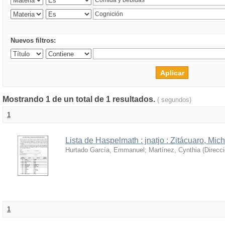
Nuevos filtros:
Mostrando 1 de un total de 1 resultados.
( segundos)
1
Lista de Haspelmath : jnatjo : Zitácuaro, Mi
Hurtado García, Emmanuel
;
Martínez, Cynthia
(
Direcc
1