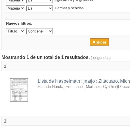
Nuevos filtros:
Mostrando 1 de un total de 1 resultados.
( segundos)
1
Lista de Haspelmath : jnatjo : Zitácuaro, Mi
Hurtado García, Emmanuel
;
Martínez, Cynthia
(
Direcc
1