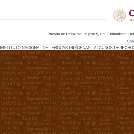
Privada de Relox No. 16 piso 5, Col. Chimalistac, De
Con
INSTITUTO NACIONAL DE LENGUAS INDÍGENAS - ALGUNOS DERECHOS