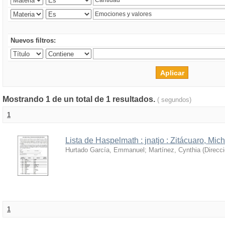
Nuevos filtros:
Mostrando 1 de un total de 1 resultados.
( segundos)
1
Lista de Haspelmath : jnatjo : Zitácuaro, Mi
Hurtado García, Emmanuel
;
Martínez, Cynthia
(
Direcc
1