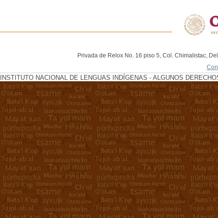
Privada de Relox No. 16 piso 5, Col. Chimalistac, De
Con
INSTITUTO NACIONAL DE LENGUAS INDÍGENAS - ALGUNOS DERECHOS