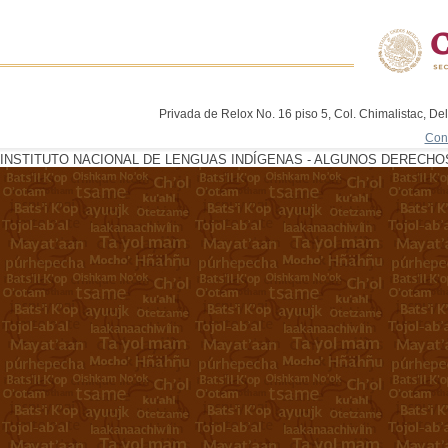
Privada de Relox No. 16 piso 5, Col. Chimalistac, De
Con
INSTITUTO NACIONAL DE LENGUAS INDÍGENAS - ALGUNOS DERECHOS