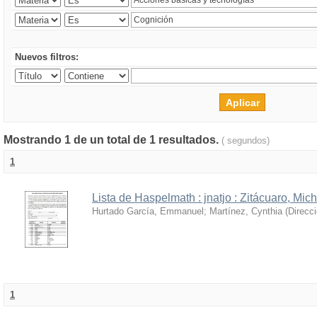
Nuevos filtros:
Mostrando 1 de un total de 1 resultados.
( segundos)
1
Lista de Haspelmath : jnatjo : Zitácuaro, Mi
Hurtado García, Emmanuel
;
Martínez, Cynthia
(
Direcc
1