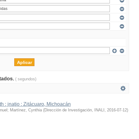
ltados.
( segundos)
h : jnatjo : Zitácuaro, Michoacán
nuel
;
Martínez, Cynthia
(
Dirección de Investigación, INALI
,
2016-07-12
)