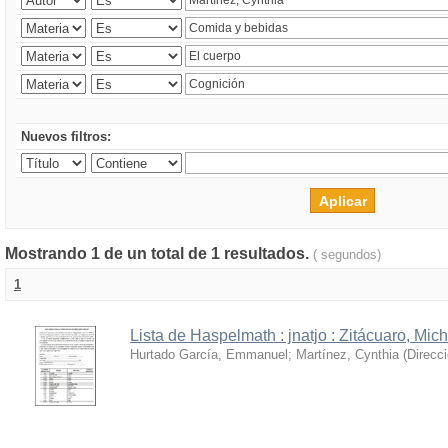
Nuevos filtros:
Mostrando 1 de un total de 1 resultados.
( segundos)
1
Lista de Haspelmath : jnatjo : Zitácuaro, Mi
Hurtado García, Emmanuel
;
Martínez, Cynthia
(
Direcc