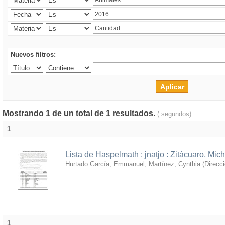
Nuevos filtros:
Mostrando 1 de un total de 1 resultados.
( segundos)
1
Lista de Haspelmath : jnatjo : Zitácuaro, Mi
Hurtado García, Emmanuel
;
Martínez, Cynthia
(
Direcc
1