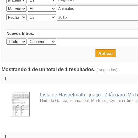
Nuevos filtros:
Mostrando 1 de un total de 1 resultados.
( segundos)
1
Lista de Haspelmath : jnatjo : Zitácuaro, Mi
Hurtado García, Emmanuel
;
Martínez, Cynthia
(
Direcc
1