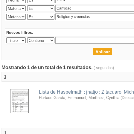
Nuevos filtros:
Mostrando 1 de un total de 1 resultados.
( segundos)
1
Lista de Haspelmath : jnatjo : Zitácuaro, Mi
Hurtado García, Emmanuel
;
Martínez, Cynthia
(
Direcc
1