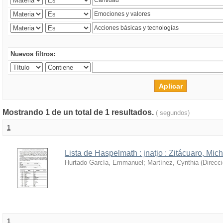
Nuevos filtros:
Mostrando 1 de un total de 1 resultados.
( segundos)
1
Lista de Haspelmath : jnatjo : Zitácuaro, Mi
Hurtado García, Emmanuel
;
Martínez, Cynthia
(
Direcc
1