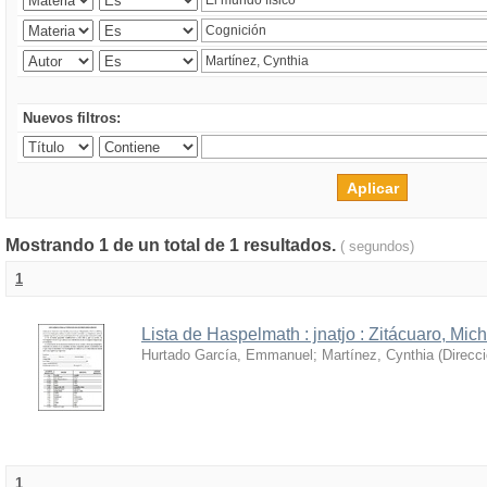
Nuevos filtros:
Mostrando 1 de un total de 1 resultados.
( segundos)
1
Lista de Haspelmath : jnatjo : Zitácuaro, Mi
Hurtado García, Emmanuel
;
Martínez, Cynthia
(
Direcc
1