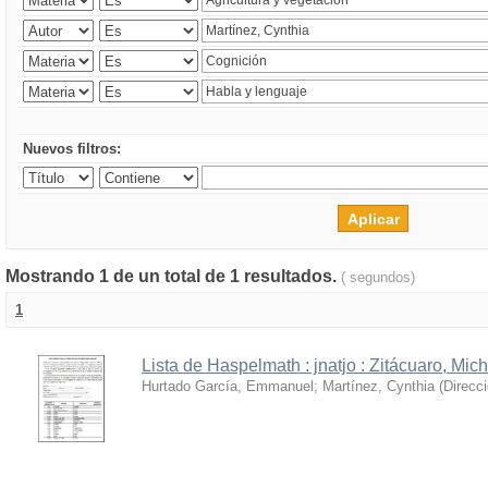
Nuevos filtros:
Mostrando 1 de un total de 1 resultados.
( segundos)
1
Lista de Haspelmath : jnatjo : Zitácuaro, Mi
Hurtado García, Emmanuel
;
Martínez, Cynthia
(
Direcc