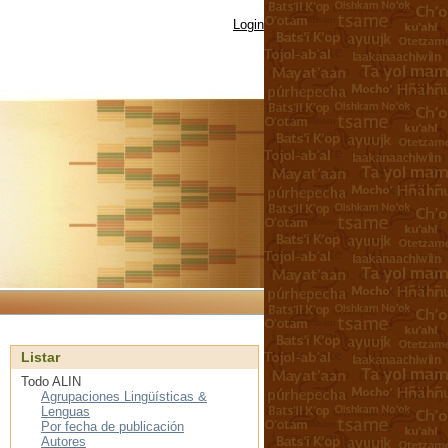
Login
Listar
Todo ALIN
Agrupaciones Lingüísticas &
Lenguas
Por fecha de publicación
Autores