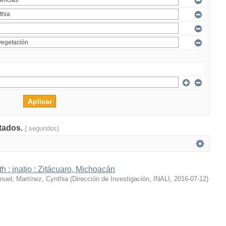
ltados.
( segundos)
h : jnatjo : Zitácuaro, Michoacán
nuel
;
Martínez, Cynthia
(
Dirección de Investigación, INALI
,
2016-07-12
)