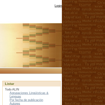
Login
Listar
Todo ALIN
Agrupaciones Lingüísticas &
Lenguas
Por fecha de publicación
Autores