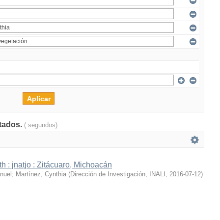
ltados.
( segundos)
h : jnatjo : Zitácuaro, Michoacán
nuel
;
Martínez, Cynthia
(
Dirección de Investigación, INALI
,
2016-07-12
)