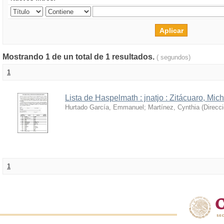
Mostrando 1 de un total de 1 resultados.
( segundos)
1
Lista de Haspelmath : jnatjo : Zitácuaro, Mi
Hurtado García, Emmanuel
;
Martínez, Cynthia
(
Direcc
1