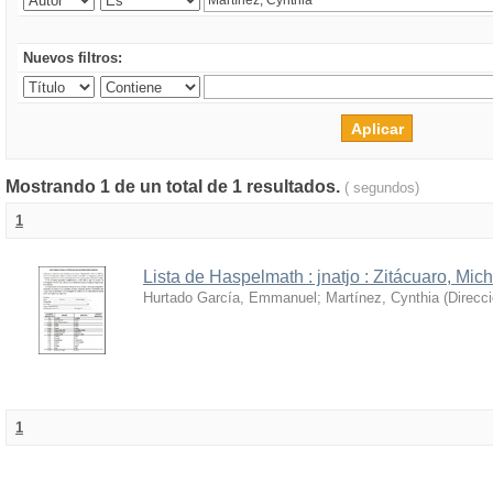
Nuevos filtros:
Mostrando 1 de un total de 1 resultados.
( segundos)
1
Lista de Haspelmath : jnatjo : Zitácuaro, Mi
Hurtado García, Emmanuel
;
Martínez, Cynthia
(
Direcc
1