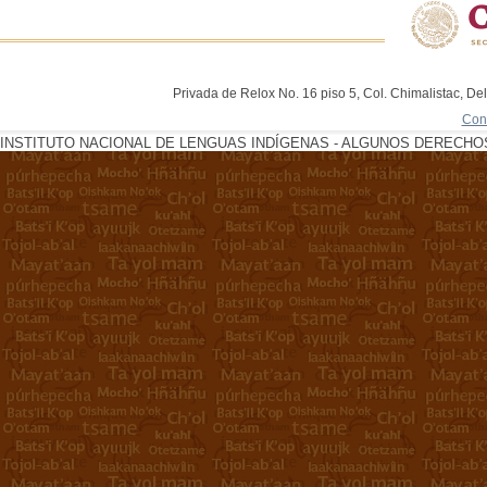
Privada de Relox No. 16 piso 5, Col. Chimalistac, De
Con
INSTITUTO NACIONAL DE LENGUAS INDÍGENAS - ALGUNOS DERECHOS