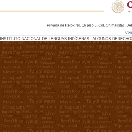
Privada de Relox No. 16 piso 5, Col. Chimalistac, De
Con
INSTITUTO NACIONAL DE LENGUAS INDÍGENAS - ALGUNOS DERECHOS