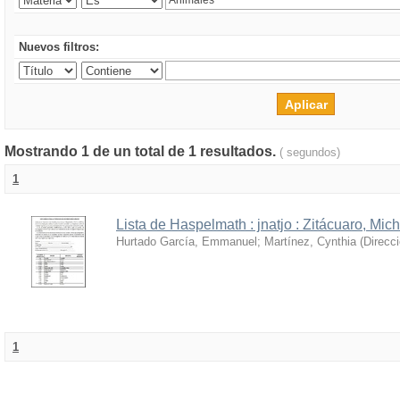
Nuevos filtros:
Mostrando 1 de un total de 1 resultados.
( segundos)
1
Lista de Haspelmath : jnatjo : Zitácuaro, Mi
Hurtado García, Emmanuel
;
Martínez, Cynthia
(
Direcc
1