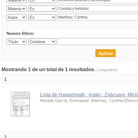
Nuevos filtros:
Mostrando 1 de un total de 1 resultados.
( segundos)
1
Lista de Haspelmath : jnatjo : Zitácuaro, Mi
Hurtado García, Emmanuel
;
Martínez, Cynthia
(
Direcc
1