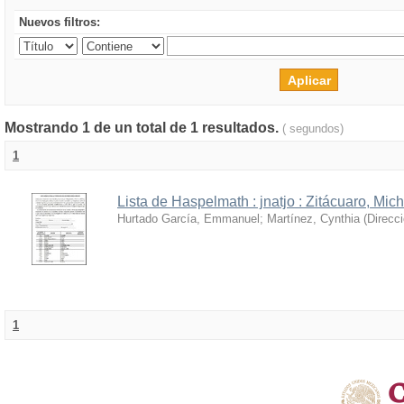
Nuevos filtros:
Mostrando 1 de un total de 1 resultados.
( segundos)
1
Lista de Haspelmath : jnatjo : Zitácuaro, Mi
Hurtado García, Emmanuel
;
Martínez, Cynthia
(
Direcc
1