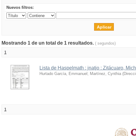
Nuevos filtros:
Mostrando 1 de un total de 1 resultados.
( segundos)
1
Lista de Haspelmath : jnatjo : Zitácuaro, Mi
Hurtado García, Emmanuel
;
Martínez, Cynthia
(
Direcc
1