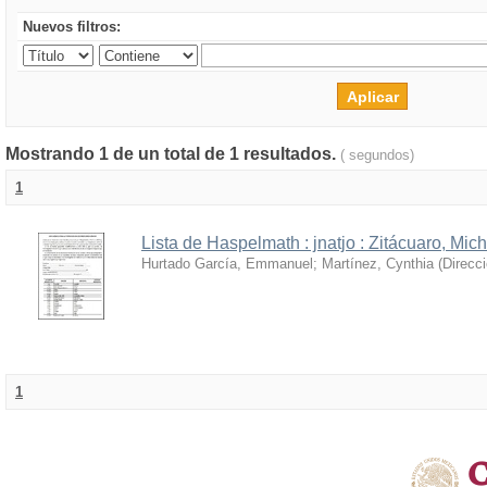
Nuevos filtros:
Mostrando 1 de un total de 1 resultados.
( segundos)
1
Lista de Haspelmath : jnatjo : Zitácuaro, Mi
Hurtado García, Emmanuel
;
Martínez, Cynthia
(
Direcc
1